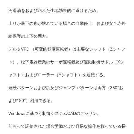
円滑油をおよび汚れた生地効果的に避けるため。
上りか最下の糸が壊れている場合の自動停止、および安全赤外
線保護の上下の両方。
デルタVFD （可変的頻度運転者）は主要なシャフト（Zシャフ
ト）、松下電器産業のサーボ運転者及び運動制御サドル（Xシ
ャフト）およびローラー（Yシャフト）を運転する。
連続パターンおよび鋲及びジャンプ パターンは両方（360°お
よび180°）利用できる。
Windowsに基づく制御システムCADのデッサン。
前もって調整された場合労働および容易な操作を救っている長