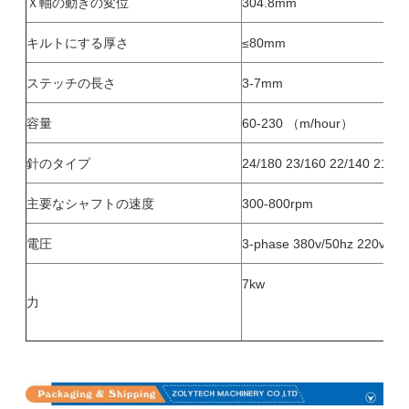
Ｘ軸の動きの変位
304.8mm
キルトにする厚さ
≤80mm
ステッチの長さ
3-7mm
容量
60-230 （m/hour）
針のタイプ
24/180 23/160 22/140 21/13
主要なシャフトの速度
300-800rpm
電圧
3-phase 380v/50hz 220v/60
7kw
力