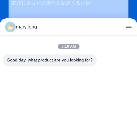
mary.long
5:10 AM
Good day, what product are you looking for?
送信
アドレス
第10のZHONGXINDONGの道、GAOBUの町、トンコワン都
市、広東省、中国523285
ZOLYTECH MACHINERY CO., LTD