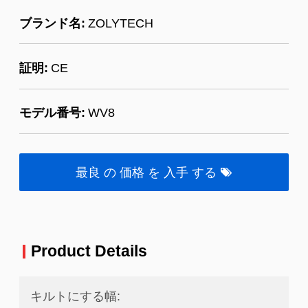
ブランド名:
ZOLYTECH
証明:
CE
モデル番号:
WV8
最良 の 価格 を 入手 する
Product Details
キルトにする幅: