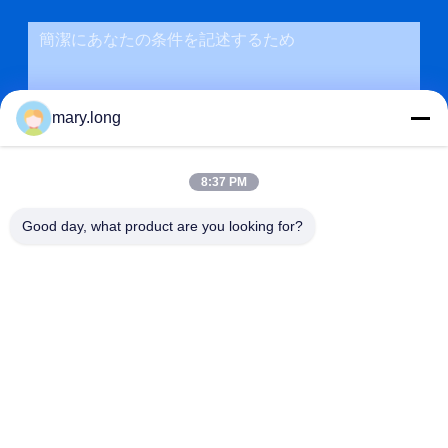
mary.long
8:37 PM
Good day, what product are you looking for?
送信
アドレス
第10のZHONGXINDONGの道、GAOBUの町、トンコワン都
市、広東省、中国523285
ZOLYTECH MACHINERY CO., LTD