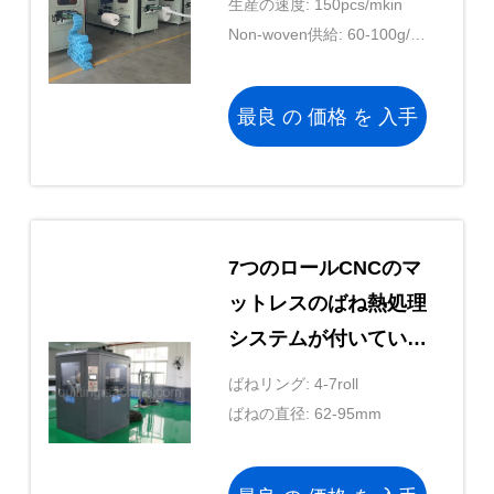
生産の速度: 150pcs/mkin
Non-woven供給: 60-100g/m
の²
最良 の 価格 を 入手
する
7つのロールCNCのマ
ットレスのばね熱処理
システムが付いている
巻く機械セリウム
ばねリング: 4-7roll
ばねの直径: 62-95mm