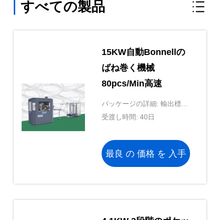
すべての製品
15KW自動Bonnellの
ばね巻く機械
80pcs/Min高速
パッケージの詳細: 輸出標準
的なパッキング
受渡し時間: 40日
最良 の 価格 を 入手
する