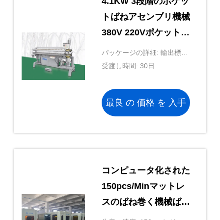
4.1KW 3段階のポケッ
トばねアセンブリ機械
380V 220Vポケットば
ね装置
パッケージの詳細: 輸出標準
的なパッキング
受渡し時間: 30日
最良 の 価格 を 入手
する
コンピュータ化された
150pcs/Minマットレ
スのばね巻く機械ばね
の高さ100-250mm