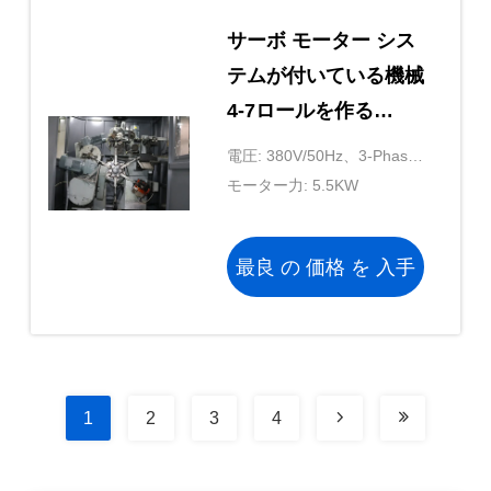
サーボ モーター シス
テムが付いている機械
4-7ロールを作る
2500KG自動ばね
電圧: 380V/50Hz、3-Phase
220V/60Hz
モーター力: 5.5KW
最良 の 価格 を 入手
する
1
2
3
4