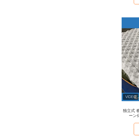
独立式 
ーン