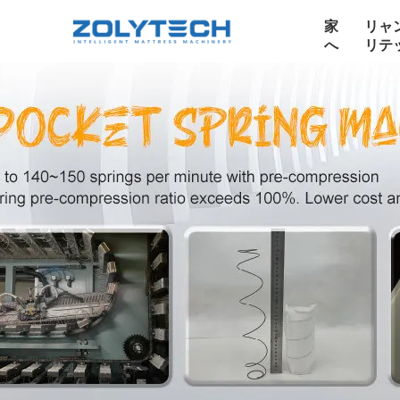
家
リャ
へ
リテ