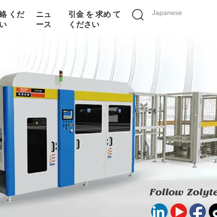
Japanese
絡 くだ
ニュ
引金 を 求め て
い
ース
ください