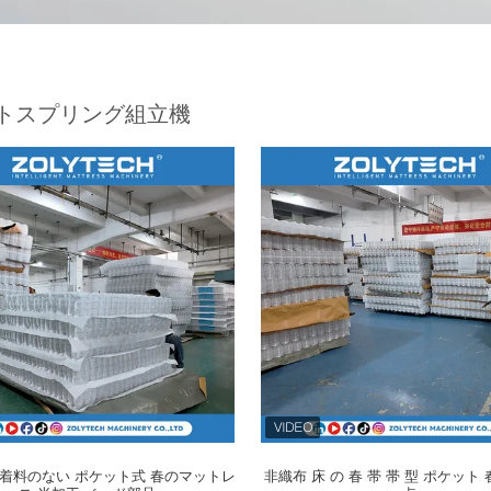
トスプリング組立機
粘着料のない ポケット式 春のマットレ
非織布 床 の 春 帯 帯 型 ポケット 