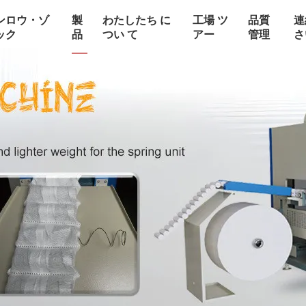
ンロウ・ゾ
製
わたしたち に
工場 ツ
品質
連
ック
品
つい て
アー
管理
さ