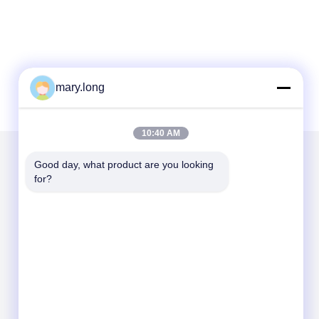
mary.long
10:40 AM
Good day, what product are you looking 
メールでお問い合わせ
for?