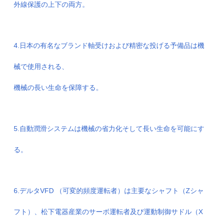
外線保護の上下の両方。
4.日本の有名なブランド軸受けおよび精密な投げる予備品は機
械で使用される、
機械の長い生命を保障する。
5.自動潤滑システムは機械の省力化そして長い生命を可能にす
る。
6.デルタVFD （可変的頻度運転者）は主要なシャフト（Zシャ
フト）、松下電器産業のサーボ運転者及び運動制御サドル（X