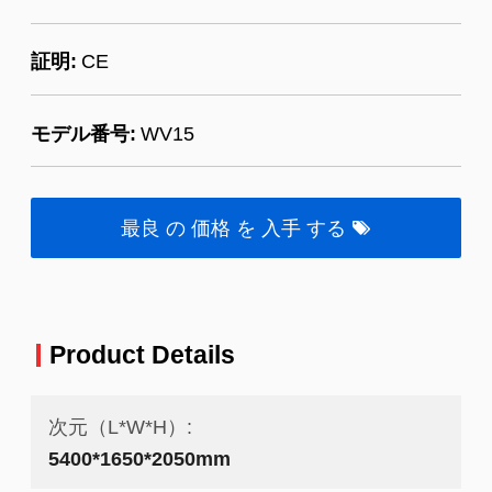
証明:
CE
モデル番号:
WV15
最良 の 価格 を 入手 する
Product Details
次元（L*W*H）:
5400*1650*2050mm