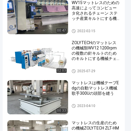
WV15マットレスのための
高速によってコンピュー
タ化されるチェーン ステ
ッチ産業キルトにする機
械25.4mm針の間隔
産業キルトにする機械
00:47
2022-02-15
ZOLYTECHのマットレス
の機械類WV12 1200rpm
の複数の針キルトのため
のキルトにする機械チェ
ーン ステッチ
多針のキルトにする機械
02:03
2025-07-29
マットレスは機械テープE
dgの自動マットレス機械
歌手300Uの頭部を縫う
マットレス テープ端機械
2023-04-10
00:33
マットレスの生産のため
の機械ZOLYTECH ZLT-HM