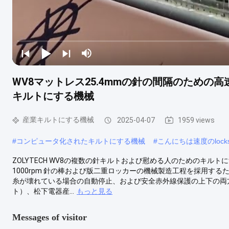
WV8マットレス25.4mmの針の間隔のため
キルトにする機械
産業キルトにする機械
2025-04-07
1959 views
#
コンピュータ化されたキルトにする機械
#
こんにちは速度のlocks
ZOLYTECH WV8の複数の針キルトおよび慰める人のためのキル
1000rpm 針の棒および版二重ロッカーの機械製造工程を採用す
糸が壊れている場合の自動停止、および安全赤外線保護の上下の両方
ト）、松下電器産...
もっと見る
Messages of visitor