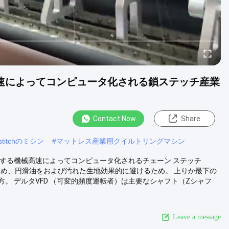
の高速によってコンピュータ化される鎖ステッチ産業
Contact Now
Share
titchのミシン
#
マットレス産業用クイルトリングマシン
トにする機械高速によってコンピュータ化されるチェーン ステッチ
るため、円滑油をおよび汚れた生地効果的に避けるため。 上りか最下の
。 デルタVFD （可変的頻度運転者）は主要なシャフト（Zシャフ
Leave a message