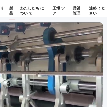
ゾリ
製
わたしたち に
工場 ツ
品質
連絡 くだ
品
つい て
アー
管理
さい