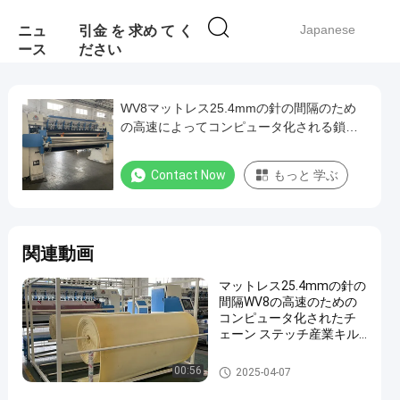
Japanese
ニュ
引金 を 求め て く
ース
ださい
WV8マットレス25.4mmの針の間隔のため
の高速によってコンピュータ化される鎖ス
テッチ産業キルトにする機械
Contact Now
もっと 学ぶ
関連動画
マットレス25.4mmの針の
間隔WV8の高速のための
コンピュータ化されたチ
ェーン ステッチ産業キル
トにする機械
産業キルトにする機械
00:56
2025-04-07