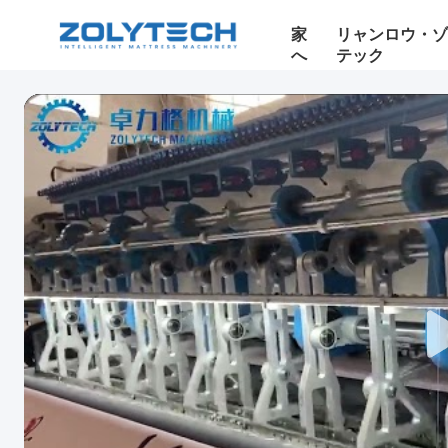
家
リャンロウ・
へ
テック