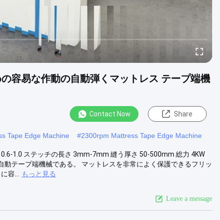
さのための容易な作動の自動弾くマットレス テープ端機
Contact Now
Share
ss Tape Edge Machine
#
2300rpm Mattress Tape Edge Machine
 0.6-1.0 ステッチの長さ 3mm-7mm 縫う厚さ 50-500mm 総力 4KW
自動弾く機能の自動テープ端機械である。 マットレスを非常によく保護できるフリッ
容...
もっと見る
Leave a message