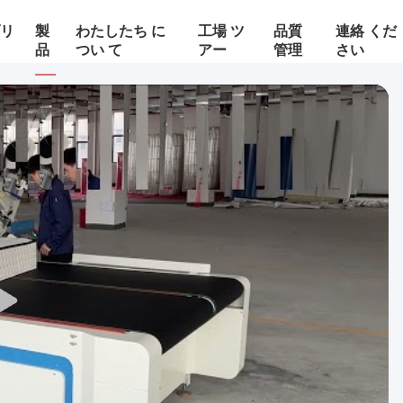
ゾリ
製
わたしたち に
工場 ツ
品質
連絡 くだ
品
つい て
アー
管理
さい