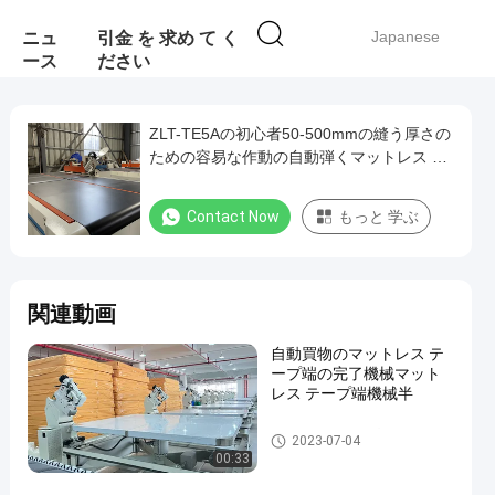
Japanese
ニュ
引金 を 求め て く
ース
ださい
ZLT-TE5Aの初心者50-500mmの縫う厚さの
ための容易な作動の自動弾くマットレス テ
ープ端機械
Contact Now
もっと 学ぶ
関連動画
自動買物のマットレス テ
ープ端の完了機械マット
レス テープ端機械半
マットレス テープ端機械
2023-07-04
00:33