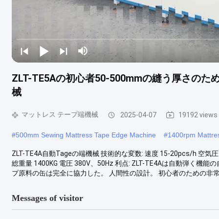
ZLT-TE5Aの初心者50-500mmの縫う厚
械
マットレス テープ端機械
2025-04-07
19192 views
#
500mm Sewing Mattress Tape Edge Machine
#
1400rpm Mattre
ZLT-TE4A自動Tageの端機械 技術的な変数: 速度 15-20pcs/h 空気圧
総重量 1400KG 電圧 380V、50Hz 利点: ZLT-TE4Aは
プ原料の缶は完全に協力した。 人間性の設計。 初心者のための非常に
Messages of visitor