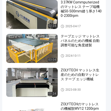
3.37KW Commputerized
のマットレス テープ端機
械50-500mm縫う厚さ140
0-2300rpm
マットレス テープ端機械
02:34
2025-04-17
テープエッジ マットレス
パネルのための機械 自動
調整可能な角度縫製
マットレス テープ端機械
2024-10-11
03:04
ZOLYTECH マットレス生
産のための自動マットレ
ス テープ エッジ機械
マットレス テープ端機械
2023-08-30
00:24
ZOLYTECHのマットレス
の機械類WV12 1200rpm