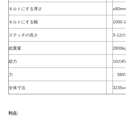
キルトにする厚さ
≤80mm
キルトにする幅
1000-240
ステッチの長さ
3-12のmm
総重量
2800kg
総力
10のKW
力
、380V、50
全体寸法
3235x406
利点: