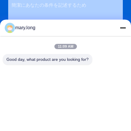
mary.long
11:09 AM
Good day, what product are you looking for?
送信
アドレス
第10のZHONGXINDONGの道、GAOBUの町、トンコワン都
市、広東省、中国523285
ZOLYTECH MACHINERY CO., LTD