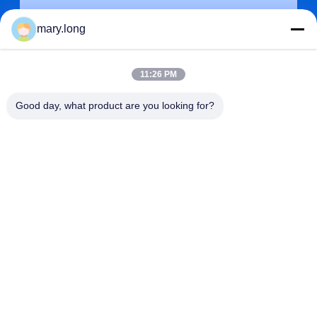
mary.long
11:26 PM
Good day, what product are you looking for?
送信
アドレス
第10のZHONGXINDONGの道、GAOBUの町、トンコワン都
市、広東省、中国523285
ZOLYTECH MACHINERY CO., LTD