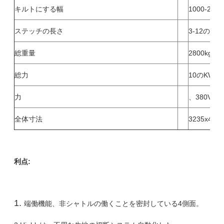
キルトにする幅
1000-240
ステッチの長さ
3-12のmm
総重量
2800kg
総力
10のKW
力
、380V、50
全体寸法
3235x406
利点:
1.
端働機能、非シャトルの働くことを密封している4側面。