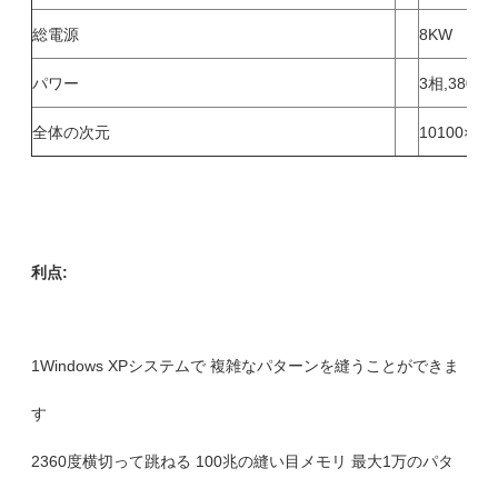
総電源
8KW
パワー
3相,380V,5
全体の次元
10100×38
利点:
1Windows XPシステムで 複雑なパターンを縫うことができま
す
2360度横切って跳ねる 100兆の縫い目メモリ 最大1万のパタ