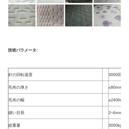
技術パラメータ:
針の回転速度
3000回転/
毛布の厚さ
≤80mm
毛布の幅
≤2400mm
縫い目長
2~6mm
総重量
3000kg