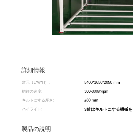
詳細情報
次元（L*W*H）:
5400*1650*2050 mm
紡錘の速度:
300-800のrpm
キルトにする厚さ:
≤80 mm
ハイライト:
3針はキルトにする機械
製品の説明