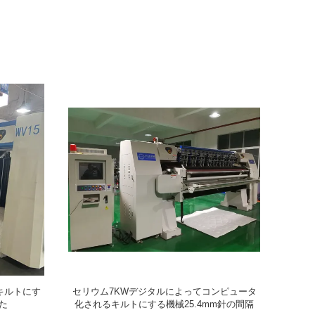
業キルトにす
セリウム7KWデジタルによってコンピュータ
コンピュー
た
化されるキルトにする機械25.4mm針の間隔