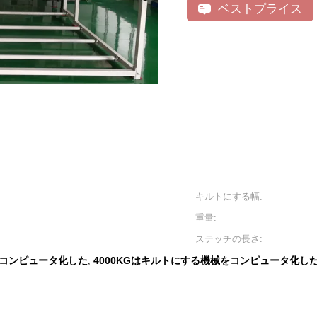
ベストプライス
キルトにする幅:
重量:
ステッチの長さ:
をコンピュータ化した
4000KGはキルトにする機械をコンピュータ化し
,