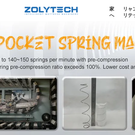
家
リャ
へ
リテ