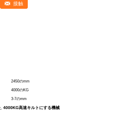
接触
2450のmm
4000のKG
3-7のmm
た
4000KG高速キルトにする機械
,