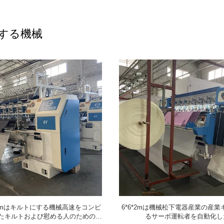
する機械
00rpmはキルトにする機械高速をコンピ
6*6*2mは機械松下電器産業の産
たキルトおよび慰める人のためのシ
るサーボ運転者を自動化し