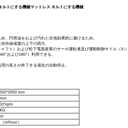
キルトにする機械マットレス キルトにする機械
ため、円滑油をおよび汚れた生地効果的に避けるため。
全赤外線保護の上下の両方。
（Zシャフト）および松下電器産業のサーボ運転者及び運動制御サドル（X
0°および180°）利用できる。
処理の長さが終了する場合の自動停止。
1650*2050 mm
のmm
00のrpm
のKG
mm
0 （m/hour）