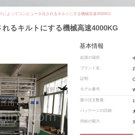
針によってコンピュータ化されるキルトにする機械高速4000KG
れるキルトにする機械高速4000KG
基本情報
起源の場所:
ブランド名:
証明:
モデル番号:
最小注文数量:
1
パッケージの詳細:
供給の能力:
3