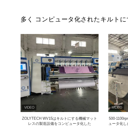
多く コンピュータ化されたキルトに
にする機械
ZOLYTECH WV15はキルトにする機械マット
500-11
AD
レスの製造設備をコンピュータ化した
ュータ化し