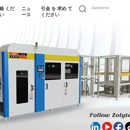
Japanese
絡 くだ
ニュ
引金 を 求め て
い
ース
ください