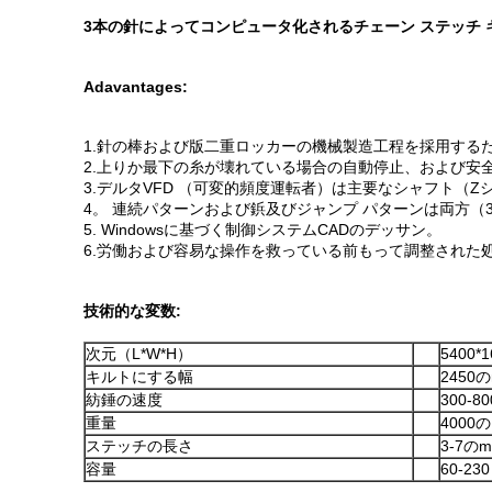
3本の針によってコンピュータ化されるチェーン ステッチ 
Adavantages:
1.針の棒および版二重ロッカーの機械製造工程を採用する
2.上りか最下の糸が壊れている場合の自動停止、および安
3.デルタVFD （可変的頻度運転者）は主要なシャフト
4。 連続パターンおよび鋲及びジャンプ パターンは両方（36
5. Windowsに基づく制御システムCADのデッサン。
6.労働および容易な操作を救っている前もって調整された
技術的な変数:
次元（L*W*H）
5400*
キルトにする幅
2450
紡錘の速度
300-8
重量
4000
ステッチの長さ
3-7の
容量
60-23