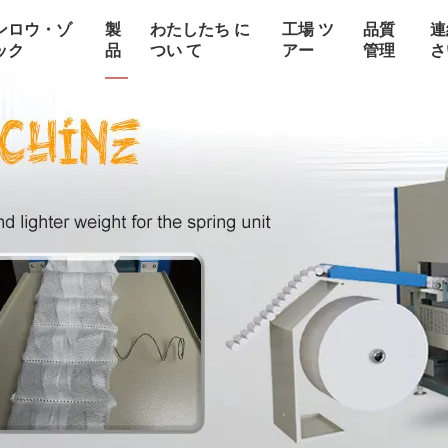
ンロウ・ゾ
製
わたしたち に
工場 ツ
品質
連
ック
品
つい て
アー
管理
さ