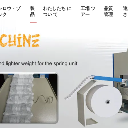
ンロウ・ゾ
製
わたしたち に
工場 ツ
品質
連
ック
品
つい て
アー
管理
さ