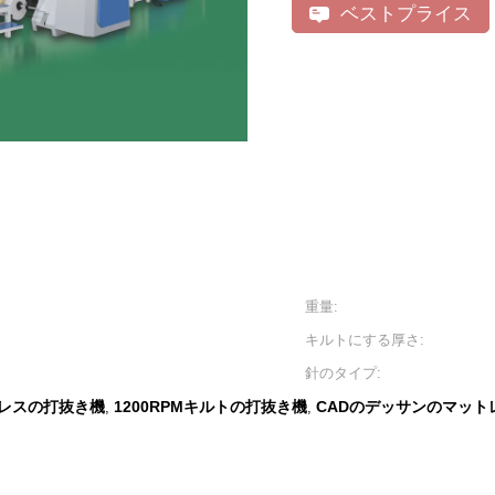
ベストプライス
重量:
キルトにする厚さ:
針のタイプ:
トレスの打抜き機
1200RPMキルトの打抜き機
CADのデッサンのマット
,
,