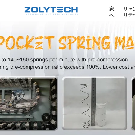
家
リャ
へ
リテ