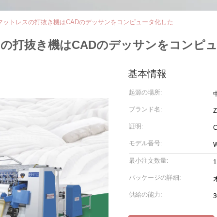
ルトのマットレスの打抜き機はCADのデッサンをコンピュータ化した
トレスの打抜き機はCADのデッサンをコンピ
基本情報
起源の場所:
ブランド名:
証明:
モデル番号:
最小注文数量:
1
パッケージの詳細:
供給の能力:
3