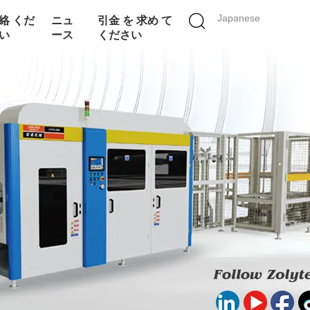
Japanese
絡 くだ
ニュ
引金 を 求め て
い
ース
ください