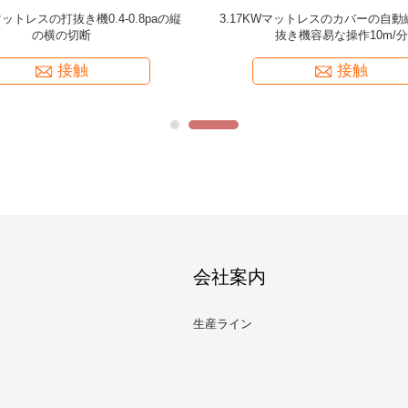
トレスの打抜き機0.4-0.8paの縦
3.17KWマットレスのカバーの自
の横の切断
抜き機容易な操作10m/分
接触
接触
会社案内
生産ライン