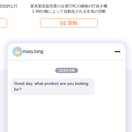
動総括的な打
家具製造販売業の企業CNCの織物の打抜き機
タッチ
2.4Mの幅によって自動化される生地の切断
接触
mary.long
12:54 AM
Good day, what product are you looking 
メールでお問い合わせ
for?