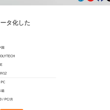
ュータ化した
中国
ZOLYTECH
CE
WV12
 PC
木箱
0 / PC/月