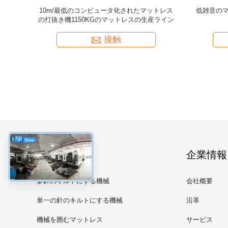
れた生地の
10m/最低のコンピュータ化されたマットレス
低雑音のマッ
の厚さ
の打抜き機1150KGのマットレスの生産ライン
接触
カテゴリー
企業情報
多針のキルトにする機械
会社概要
単一の針のキルトにする機械
沿革
機械を囲むマットレス
サービス