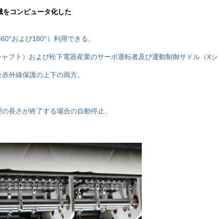
械をコンピュータ化した
0°および180°）利用できる。
（Zシャフト）および松下電器産業のサーボ運転者及び運動制御サドル（X
全赤外線保護の上下の両方。
理の長さが終了する場合の自動停止、