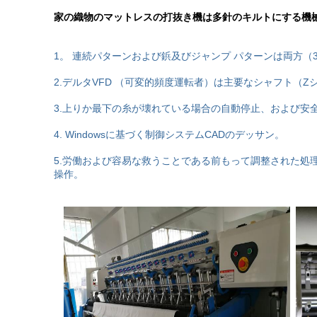
家の織物のマットレスの打抜き機は多針のキルトにする機
1。 連続パターンおよび鋲及びジャンプ パターンは両方（36
2.デルタVFD （可変的頻度運転者）は主要なシャフト
3.上りか最下の糸が壊れている場合の自動停止、および安
4. Windowsに基づく制御システムCADのデッサン。
5.労働および容易な救うことである前もって調整された処
操作。