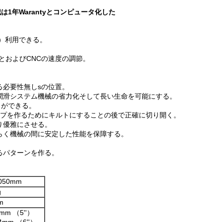
1年Warantyとコンピュータ化した
°）利用できる。
とおよびCNCの速度の調節。
る必要性無しsの位置。
潤滑システム機械の省力化そして長い生命を可能にする。
とができる。
ープを作るためにキルトにすることの後で正確に切り開く。
り優雅にさせる。
らく機械の間に安定した性能を保障する。
るパターンを作る。
2050mm
g
m
mm （5''）