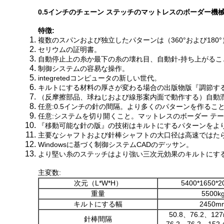
0.5インチのチェーン ステッチのマットレスのボーダー機械は
特徴:
複数のスパンおよび独立したパターンは（360°および180
セリウムの証明書。
自動停止上の糸か最下の糸の壊れ目、自動針-持ち上がるこ
制御システムの容易な操作。
integretedコンピュータの新しい世代。
キルトにする材料の厚さが変わる場合の出版物版『調節す
（反摩擦部品、球ねじおよび線形案内面で動作する）自動
任意:0.5インチの針の間隔。より多くのパターンを作るこ
任意:システムを切り開くこと。マットレスのボーダー テ
『移動可能な針の版』の技術はキルトにするパターンをよ
主要なシャフトおよび針棒シャフトの大口径は高速ではた
Windowsに基づく制御システムCADのデッサン。
より堅い糸のステッチはより強い三次元効果のキルトにす
主変数:
次元（L*W*H）
5400*1650*
重量
5500k
キルトにする幅
2450m
50.8、76.2、127
針棒間隔