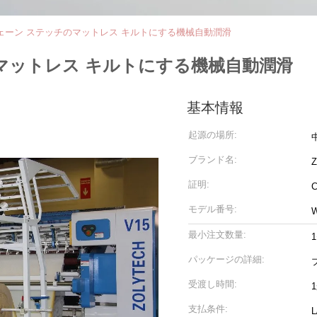
チェーン ステッチのマットレス キルトにする機械自動潤滑
のマットレス キルトにする機械自動潤滑
基本情報
起源の場所:
ブランド名:
証明:
C
モデル番号:
最小注文数量:
パッケージの詳細:
受渡し時間:
支払条件:
L