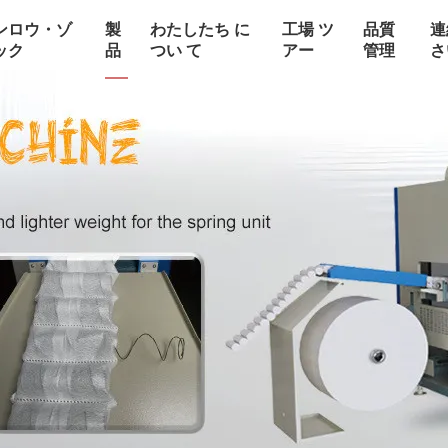
ンロウ・ゾ
製
わたしたち に
工場 ツ
品質
連
ック
品
つい て
アー
管理
さ