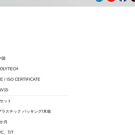
中国
ZOLYTECH
E / ISO CERTIFICATE
WV15
1セット
プラスチック パッキング/木箱
1か月
/C、T/T