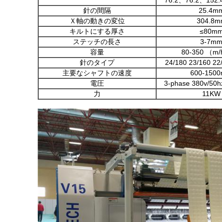
76.2、76.2、152.
針の間隔
25.4m
Ｘ軸の動きの変位
304.8m
キルトにする厚さ
≤80m
ステッチの長さ
3-7m
容量
80-350 （m/
針のタイプ
24/180 23/160 22
主要なシャフトの速度
600-1500
電圧
3-phase 380v/50h
力
11KW