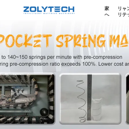
家
リャ
へ
リテ