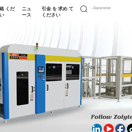
Japanese
絡 くだ
ニュ
引金 を 求め て
い
ース
ください