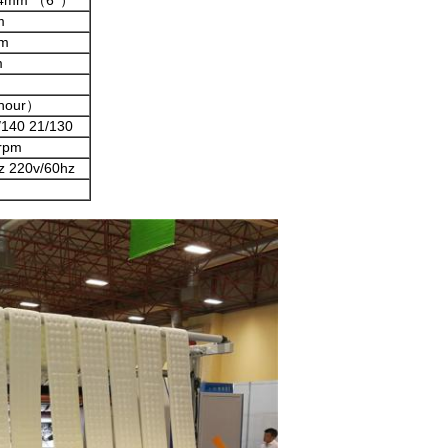
4mm （6''）
m
m
m
m
hour）
/140 21/130
rpm
z 220v/60hz